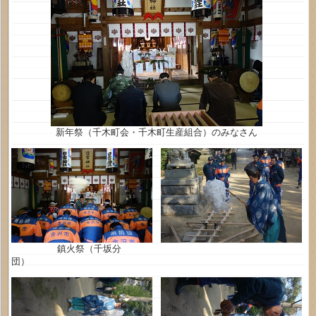
新年祭（千木町会・千木町生産組合）のみなさん
鎮火祭（千坂分
団）