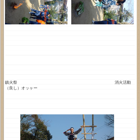
鎮火祭 消火活動
（良し）オッヶー