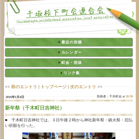
最近の投稿
カレンダー
町会・団体
リンク集
<<
前のエントリ
|
トップページ
|
次のエントリ
>>
投稿者：千木町会 at
20:39
2016年1月4日
新年祭（千木町日吉神社）
■ 千木町日吉神社では、３日午後２時から神社新年祭・鎮火祭・厄払
い祈願を行った。