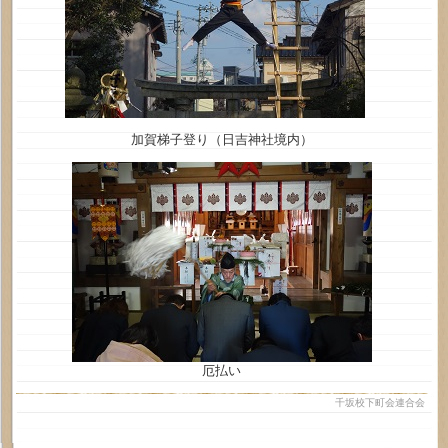
加賀梯子登り（日吉神社境内）
厄払い
千坂校下町会連合会