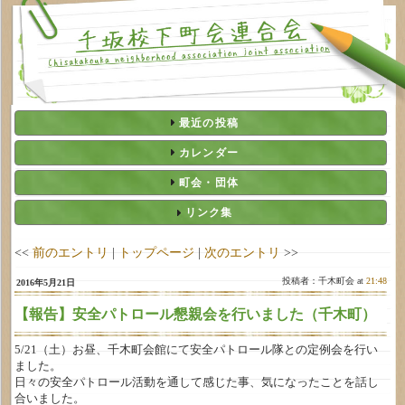
最近の投稿
カレンダー
町会・団体
リンク集
<<
前のエントリ
|
トップページ
|
次のエントリ
>>
投稿者：千木町会 at
21:48
2016年5月21日
【報告】安全パトロール懇親会を行いました（千木町）
5/21（土）お昼、千木町会館にて安全パトロール隊との定例会を行い
ました。
日々の安全パトロール活動を通して感じた事、気になったことを話し
合いました。