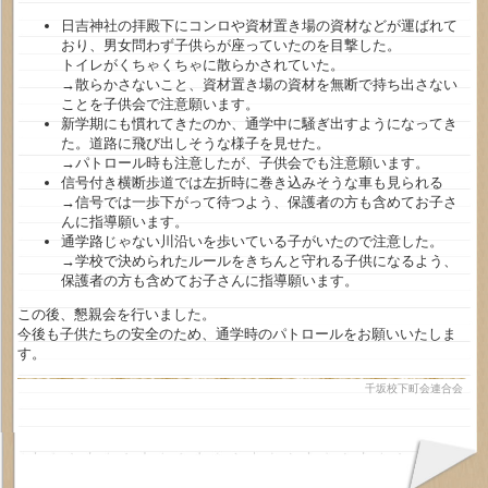
日吉神社の拝殿下にコンロや資材置き場の資材などが運ばれて
おり、男女問わず子供らが座っていたのを目撃した。
トイレがくちゃくちゃに散らかされていた。
→散らかさないこと、資材置き場の資材を無断で持ち出さない
ことを子供会で注意願います。
新学期にも慣れてきたのか、通学中に騒ぎ出すようになってき
た。道路に飛び出しそうな様子を見せた。
→パトロール時も注意したが、子供会でも注意願います。
信号付き横断歩道では左折時に巻き込みそうな車も見られる
→信号では一歩下がって待つよう、保護者の方も含めてお子さ
んに指導願います。
通学路じゃない川沿いを歩いている子がいたので注意した。
→学校で決められたルールをきちんと守れる子供になるよう、
保護者の方も含めてお子さんに指導願います。
この後、懇親会を行いました。
今後も子供たちの安全のため、通学時のパトロールをお願いいたしま
す。
千坂校下町会連合会