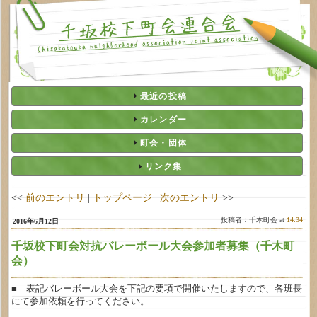
最近の投稿
カレンダー
町会・団体
リンク集
<<
前のエントリ
|
トップページ
|
次のエントリ
>>
投稿者：千木町会 at
14:34
2016年6月12日
千坂校下町会対抗バレーボール大会参加者募集（千木町
会）
■ 表記バレーボール大会を下記の要項で開催いたしますので、各班長
にて参加依頼を行ってください。