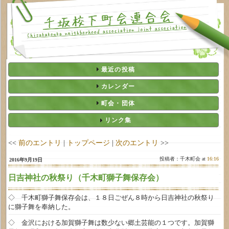
最近の投稿
カレンダー
町会・団体
リンク集
<<
前のエントリ
|
トップページ
|
次のエントリ
>>
投稿者：千木町会 at
16:16
2016年9月19日
日吉神社の秋祭り（千木町獅子舞保存会）
◇ 千木町獅子舞保存会は、１８日ごぜん８時から日吉神社の秋祭り
に獅子舞を奉納した。
◇ 金沢における加賀獅子舞は数少ない郷土芸能の１つです。加賀獅