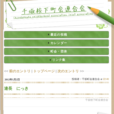
最近の投稿
カレンダー
町会・団体
リンク集
<<
前のエントリ
|
トップページ
|
次のエントリ
>>
投稿者：千坂町会連合会 at
22:41
2012年1月2日
連長 にっき
千坂校下町会連合会