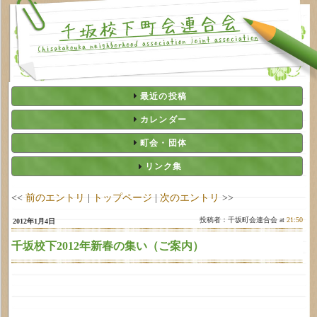
最近の投稿
カレンダー
町会・団体
リンク集
<<
前のエントリ
|
トップページ
|
次のエントリ
>>
投稿者：千坂町会連合会 at
21:50
2012年1月4日
千坂校下2012年新春の集い（ご案内）