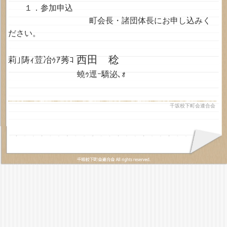
１．参加申込
町会長・諸団体長にお申し込みく
ださい。
西田 稔
莉｣陦ｨ荳冶ｩｱ莠ｺ
蟯ｩ逕ｰ驕泌､ｫ
千坂校下町会連合会