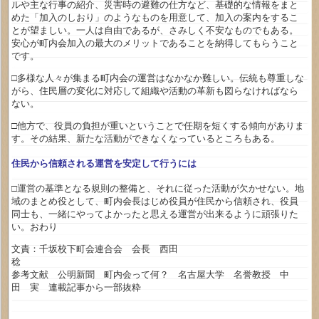
ルや主な行事の紹介、災害時の避難の仕方など、基礎的な情報をまと
めた「加入のしおり」のようなものを用意して、加入の案内をするこ
とが望ましい。一人は自由であるが、さみしく不安なものでもある。
安心が町内会加入の最大のメリットであることを納得してもらうこと
です。
□多様な人々が集まる町内会の運営はなかなか難しい。伝統も尊重しな
がら、住民層の変化に対応して組織や活動の革新も図らなければなら
ない。
□他方で、役員の負担が重いということで任期を短くする傾向がありま
す。その結果、新たな活動ができなくなっているところもある。
住民から信頼される運営を安定して行うには
□運営の基準となる規則の整備と、それに従った活動が欠かせない。地
域のまとめ役として、町内会長はじめ役員が住民から信頼され、役員
同士も、一緒にやってよかったと思える運営が出来るように頑張りた
い。おわり
文責：千坂校下町会連合会 会長 西田
稔
参考文献 公明新聞 町内会って何？ 名古屋大学 名誉教授 中
田 実 連載記事から一部抜粋