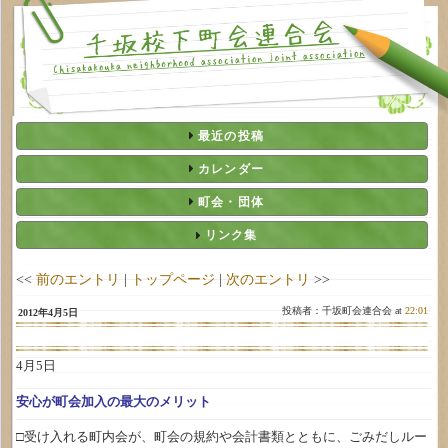
最近の投稿
カレンダー
町会・団体
リンク集
<<
前のエントリ
|
トップページ
|
次のエントリ
>>
投稿者：千坂町会連合会 at
22:01
2012年4月5日
4月5日
安心が町会加入の最大のメリット
□受け入れる町内会が、町会の規約や会計書類とともに、ごみだしルー