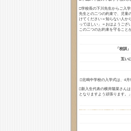
□学校長の下川先生からご入学
先生との二つの約束で、児童
けてください＝知らない人か
ってほしい」＝おはようござ
この二つのお約束を守ること
「校訓」
互いに磨き合いま
□北鳴中学校の入学式は、4月
□新入生代表の横井陽菜さん
となりますよう頑張ります。