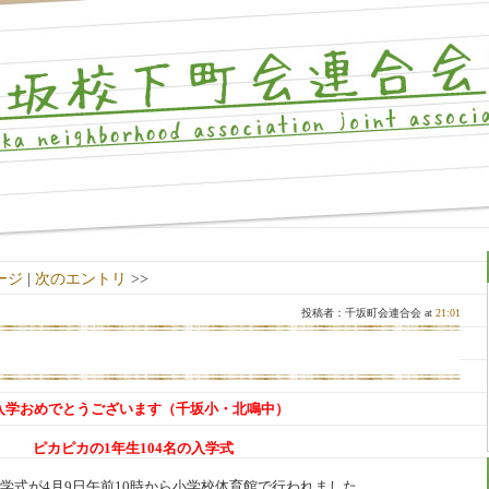
ージ
|
次のエントリ
>>
投稿者：千坂町会連合会 at
21:01
入学おめでとうございます（
千坂小・北鳴中）
ピカピカの1年生104名の入学式
入学式が4月9日午前10時から小学校体育館で行われました。