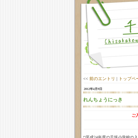
<<
前のエントリ
|
トップペ
2012年4月9日
れんちょうにっき
ご
□平成24年度の千坂小学校の