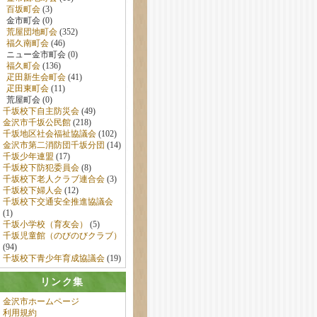
百坂町会
(3)
金市町会 (0)
荒屋団地町会
(352)
福久南町会
(46)
ニュー金市町会 (0)
福久町会
(136)
疋田新生会町会
(41)
疋田東町会
(11)
荒屋町会 (0)
千坂校下自主防災会
(49)
金沢市千坂公民館
(218)
千坂地区社会福祉協議会
(102)
金沢市第二消防団千坂分団
(14)
千坂少年連盟
(17)
千坂校下防犯委員会
(8)
千坂校下老人クラブ連合会
(3)
千坂校下婦人会
(12)
千坂校下交通安全推進協議会
(1)
千坂小学校（育友会）
(5)
千坂児童館（のびのびクラブ）
(94)
千坂校下青少年育成協議会
(19)
リンク集
金沢市ホームページ
利用規約