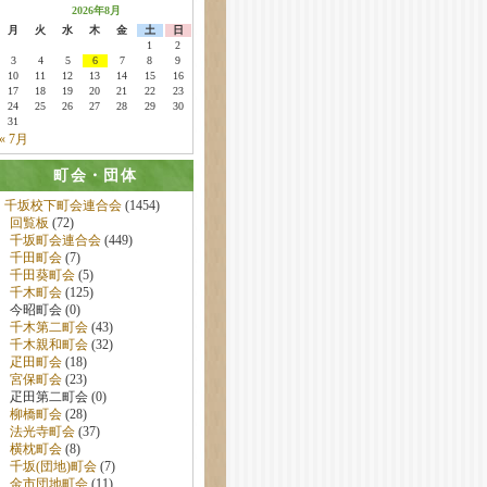
2026年8月
月
火
水
木
金
土
日
1
2
3
4
5
6
7
8
9
10
11
12
13
14
15
16
17
18
19
20
21
22
23
24
25
26
27
28
29
30
31
« 7月
町会・団体
千坂校下町会連合会
(1454)
回覧板
(72)
千坂町会連合会
(449)
千田町会
(7)
千田葵町会
(5)
千木町会
(125)
今昭町会 (0)
千木第二町会
(43)
千木親和町会
(32)
疋田町会
(18)
宮保町会
(23)
疋田第二町会 (0)
柳橋町会
(28)
法光寺町会
(37)
横枕町会
(8)
千坂(団地)町会
(7)
金市団地町会
(11)