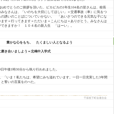
おめでとうのご挨拶を頂いた、ピカピカの1年生104名の皆さんは、校長
のみなさんは、「いのちを大切にしてほしい」＝交通事故（車）に気をつ
らの誘いのことばについていかない。 「あいさつのできる元気な子にな
います＝行ってきます＝ただいま＝こんにちは＝ありがとう。みなさんは
ができますか！ １０４名の新入生 「はーい」。
 豊かな心をもち、 たくましい人となるよう
しよう＝北鳴中入学式
9日午後1時30分から執り行われました。
は、「いま！私たちは、希望にみち溢れています。一日一日充実した3年間
」と誓いの言葉をのべた。
千坂校下町会連合会