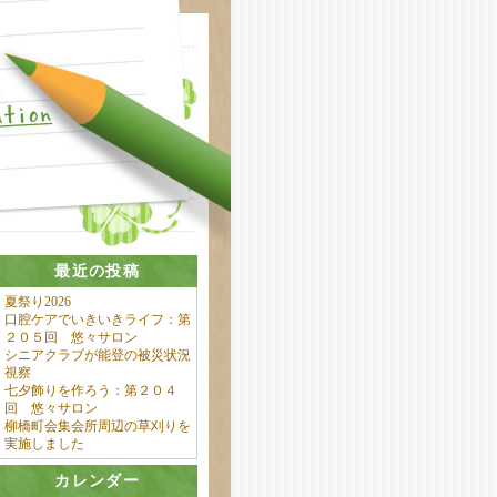
最近の投稿
夏祭り2026
口腔ケアでいきいきライフ：第
２０５回 悠々サロン
シニアクラブが能登の被災状況
視察
七夕飾りを作ろう：第２０４
回 悠々サロン
柳橋町会集会所周辺の草刈りを
実施しました
カレンダー