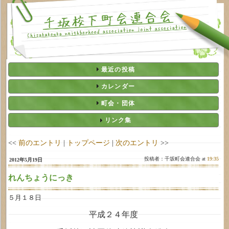
最近の投稿
カレンダー
町会・団体
リンク集
<<
前のエントリ
|
トップページ
|
次のエントリ
>>
投稿者：千坂町会連合会 at
19:35
2012年5月19日
れんちょうにっき
５月１８日
平成２４年度