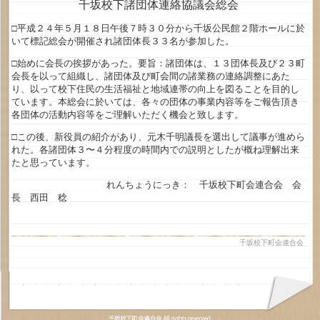
千坂校下諸団体連絡協議会総会
□平成２４年５月１８日午後７時３０分から千坂公民館２階ホールに於
いて標記総会が開催され諸団体長３３名が参加した。
□始めに会長の挨拶があった。要旨：諸団体は、１３団体長及び２３町
会長を以って組織し、諸団体及び町会間の諸業務の連絡調整にあた
り、以って校下住民の生活福祉と地域連帯の向上を図ることを目的し
ています。本総会に於いては、各々の団体の事業内容等をご報告頂き
各団体の活動内容等をご理解いただく機会と致します。
□この後、新役員の紹介があり、元木千明議長を選出して議事が進めら
れた。各諸団体３〜４分程度の時間内での説明としたが概ね理解出来
たと思っています。
れんちょうにっき： 千坂校下町会連合会 会
長 西田 稔
千坂校下町会連合会