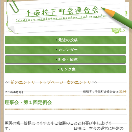
最近の投稿
カレンダー
町会・団体
リンク集
<<
前のエントリ
|
トップページ
|
次のエントリ
>>
投稿者：千坂町会連合会 at
22:06
2012年6月1日
理事会・第１回定例会
薫風の候、皆様にはますますご健勝のこととお喜び申し上げま
す。 日頃は、本会の運営に格別の