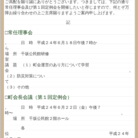
ご高配を賜り誠にありがとうございます。つきましては、下記の通り
常任理事会及び第１回定例会を開催したいと存じますので、何とぞ万
障お繰り合わせの上ご主席賜りますようご案内申し上げます。
記
□
常任理事会
。 日 時 平成２４年６月１８日午後７時か
ら 
場 所 千坂公民館研修
室 
議 題 （１）町会運営のあり方について学習
会 
（２）防災対策につい
て
（３）その他
□
町会長会議（第１回定例会）
。 日 時 平成２４年６月２２日（金）午後７
時〜 。
場 所 千坂公民館２階ホール
各
位 平成２４年