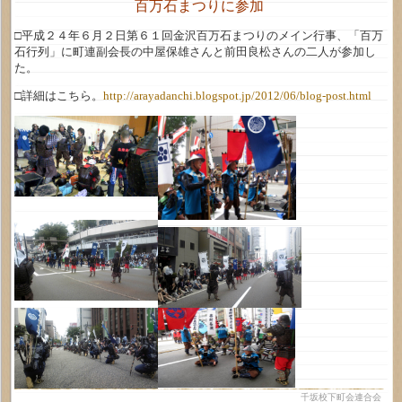
百万石まつりに参加
□平成２４年６月２日第６１回金沢百万石まつりのメイン行事、「百万
石行列」に町連副会長の中屋保雄さんと前田良松さんの二人が参加し
た。
□詳細はこちら。
http://arayadanchi.blogspot.jp/2012/06/blog-post.html
千坂校下町会連合会