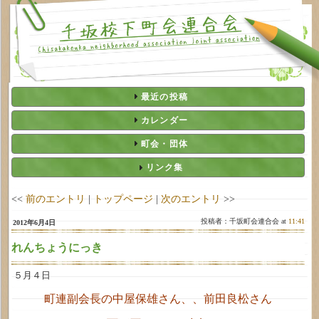
最近の投稿
カレンダー
町会・団体
リンク集
<<
前のエントリ
|
トップページ
|
次のエントリ
>>
投稿者：千坂町会連合会 at
11:41
2012年6月4日
れんちょうにっき
５月４日
町連副会長の中屋保雄さん、、前田良松さん