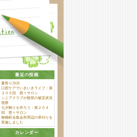
最近の投稿
夏祭り2026
口腔ケアでいきいきライフ：第
２０５回 悠々サロン
シニアクラブが能登の被災状況
視察
七夕飾りを作ろう：第２０４
回 悠々サロン
柳橋町会集会所周辺の草刈りを
実施しました
カレンダー