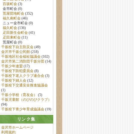
百坂町会
(3)
金市町会 (0)
荒屋団地町会
(352)
福久南町会
(46)
ニュー金市町会 (0)
福久町会
(136)
疋田新生会町会
(41)
疋田東町会
(11)
荒屋町会 (0)
千坂校下自主防災会
(49)
金沢市千坂公民館
(218)
千坂地区社会福祉協議会
(102)
金沢市第二消防団千坂分団
(14)
千坂少年連盟
(17)
千坂校下防犯委員会
(8)
千坂校下老人クラブ連合会
(3)
千坂校下婦人会
(12)
千坂校下交通安全推進協議会
(1)
千坂小学校（育友会）
(5)
千坂児童館（のびのびクラブ）
(94)
千坂校下青少年育成協議会
(19)
リンク集
金沢市ホームページ
利用規約