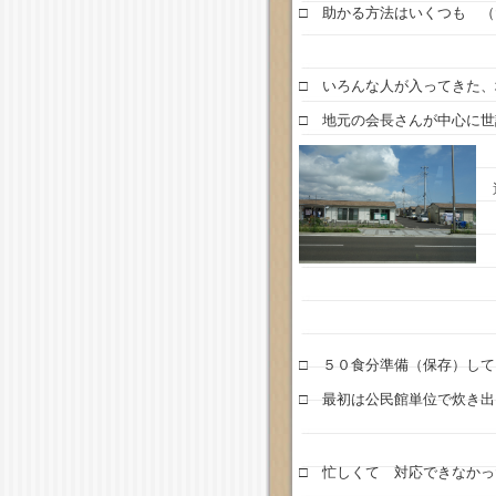
□ 助かる方法はいくつも 
□ いろんな人が入ってきた
□ 地元の会長さんが中心に
避
こ
便
□ ５０食分準備（保存）してい
□ 最初は公民館単位で炊き出
□ 忙しくて 対応できなかっ