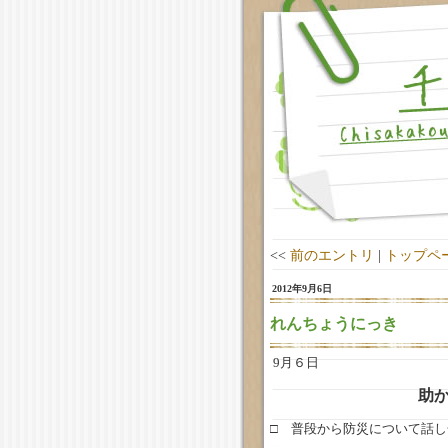
<<
前のエントリ
|
トップペ
2012年9月6日
れんちょうにっき
9月６日
助
□ 普段から防災について話