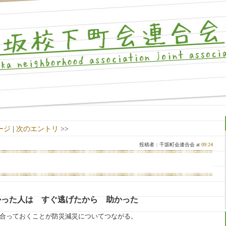
ージ
|
次のエントリ
>>
投稿者：千坂町会連合会 at
09:24
かった人は すぐ逃げたから 助かった
し合っておくことが防災減災についてつながる。