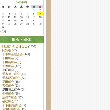
2026年8月
月
火
水
木
金
土
日
1
2
3
4
5
6
7
8
9
10
11
12
13
14
15
16
17
18
19
20
21
22
23
24
25
26
27
28
29
30
31
« 7月
町会・団体
千坂校下町会連合会
(1454)
回覧板
(72)
千坂町会連合会
(449)
千田町会
(7)
千田葵町会
(5)
千木町会
(125)
今昭町会 (0)
千木第二町会
(43)
千木親和町会
(32)
疋田町会
(18)
宮保町会
(23)
疋田第二町会 (0)
柳橋町会
(28)
法光寺町会
(37)
横枕町会
(8)
千坂(団地)町会
(7)
金市団地町会
(11)