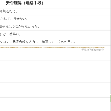
安否確認（連絡手段）
否確認を行う。
だされて、捜せない。
通信手段はつながらなかった。
ト）が一番早い。
パソコンに防災台帳を入力して確認していくのが早い。
千坂校下町会連合会