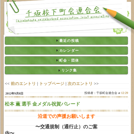
最近の投稿
カレンダー
町会・団体
リンク集
<<
前のエントリ
|
トップページ
|
次のエントリ
>>
投稿者：千坂町会連合会 at
12:29
2012年9月8日
松本 薫 選手 金メダル祝賀パレード
沿道での声援お願いします
〜交通規制（通行止）のご案
内〜