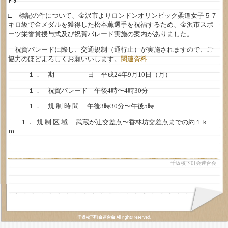
□ 標記の件について、金沢市よりロンドンオリンピック柔道女子５７
キロ級で金メダルを獲得した松本薫選手を祝福するため、金沢市スポ
ーツ栄誉賞授与式及び祝賀パレード実施の案内がありました。
祝賀パレードに際し、交通規制（通行止）が実施されますので、ご
協力のほどよろしくお願いいします。
関連資料
１． 期 日 平成24年9月10日（月）
１． 祝賀パレード 午後4時〜4時30分
１． 規 制 時 間 午後3時30分〜午後5時
１． 規 制 区 域 武蔵が辻交差点〜香林坊交差点までの約１ｋ
ｍ
千坂校下町会連合会