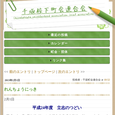
最近の投稿
カレンダー
町会・団体
リンク集
<<
前のエントリ
|
トップページ
|
次のエントリ
>>
投稿者：千坂町会連合会 at
18:52
2013年2月1日
れんちょうにっき
2月1日
平成24年度 立志のつどい