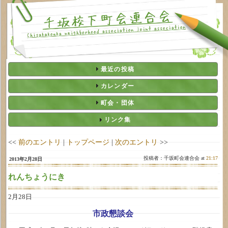
最近の投稿
カレンダー
町会・団体
リンク集
<<
前のエントリ
|
トップページ
|
次のエントリ
>>
投稿者：千坂町会連合会 at
21:17
2013年2月28日
れんちょうにき
2月28日
市政懇談会