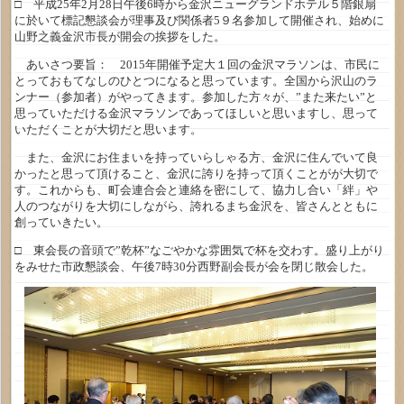
□ 平成25年2月28日午後6時から金沢ニューグランドホテル５階銀扇
に於いて標記懇談会が理事及び関係者5９名参加して開催され、始めに
山野之義金沢市長が開会の挨拶をした。
あいさつ要旨： 2015年開催予定大１回の金沢マラソンは、市民に
とっておもてなしのひとつになると思っています。全国から沢山のラ
ンナー（参加者）がやってきます。参加した方々が、”また来たい”と
思っていただける金沢マラソンであってほしいと思いますし、思って
いただくことが大切だと思います。
また、金沢にお住まいを持っていらしゃる方、金沢に住んでいて良
かったと思って頂けること、金沢に誇りを持って頂くことがが大切で
す。これからも、町会連合会と連絡を密にして、協力し合い「絆」や
人のつながりを大切にしながら、誇れるまち金沢を、皆さんとともに
創っていきたい。
□ 東会長の音頭で”乾杯”なごやかな雰囲気で杯を交わす。盛り上がり
をみせた市政懇談会、午後7時30分西野副会長が会を閉じ散会した。