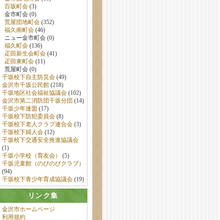
百坂町会
(3)
金市町会 (0)
荒屋団地町会
(352)
福久南町会
(46)
ニュー金市町会 (0)
福久町会
(136)
疋田新生会町会
(41)
疋田東町会
(11)
荒屋町会 (0)
千坂校下自主防災会
(49)
金沢市千坂公民館
(218)
千坂地区社会福祉協議会
(102)
金沢市第二消防団千坂分団
(14)
千坂少年連盟
(17)
千坂校下防犯委員会
(8)
千坂校下老人クラブ連合会
(3)
千坂校下婦人会
(12)
千坂校下交通安全推進協議会
(1)
千坂小学校（育友会）
(5)
千坂児童館（のびのびクラブ）
(94)
千坂校下青少年育成協議会
(19)
リンク集
金沢市ホームページ
利用規約