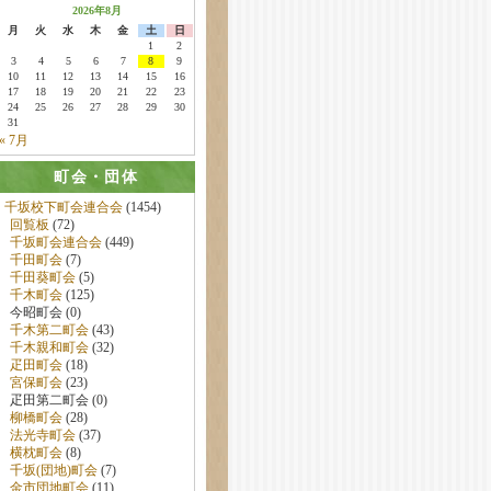
2026年8月
月
火
水
木
金
土
日
1
2
3
4
5
6
7
8
9
10
11
12
13
14
15
16
17
18
19
20
21
22
23
24
25
26
27
28
29
30
31
« 7月
町会・団体
千坂校下町会連合会
(1454)
回覧板
(72)
千坂町会連合会
(449)
千田町会
(7)
千田葵町会
(5)
千木町会
(125)
今昭町会 (0)
千木第二町会
(43)
千木親和町会
(32)
疋田町会
(18)
宮保町会
(23)
疋田第二町会 (0)
柳橋町会
(28)
法光寺町会
(37)
横枕町会
(8)
千坂(団地)町会
(7)
金市団地町会
(11)