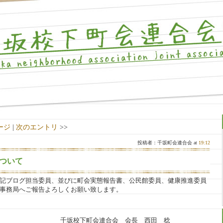
ージ
|
次のエントリ
>>
投稿者：千坂町会連合会 at
19:12
ついて
標記ブログ担当委員、並びに町会実態報告書、公民館委員、健康推進委員
に事務局へご報告よろしくお願い致します。
会連合会 会長 西田 稔