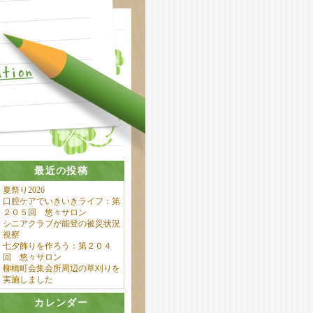
最近の投稿
夏祭り2026
口腔ケアでいきいきライフ：第
２０５回 悠々サロン
シニアクラブが能登の被災状況
視察
七夕飾りを作ろう：第２０４
回 悠々サロン
柳橋町会集会所周辺の草刈りを
実施しました
カレンダー