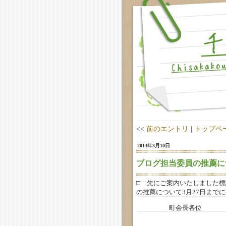
<<
前のエントリ
|
トップペ
2013年3月10日
ブログ担当委員の推薦に
□ 先にご案内いたしました
の推薦について3月27日まで
町会長各位
千坂校下町