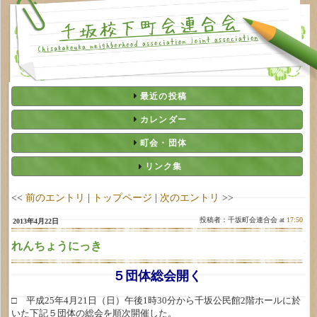
最近の投稿
カレンダー
町会・団体
リンク集
<<
前のエントリ
|
トップページ
|
次のエントリ
>>
投稿者：千坂町会連合会 at
17:50
2013年4月22日
れんちょうにっき
５団体総会開く
□ 平成25年4月21日（日）午後1時30分から千坂公民館2階ホールに於
いた下記５団体の総会を順次開催した。