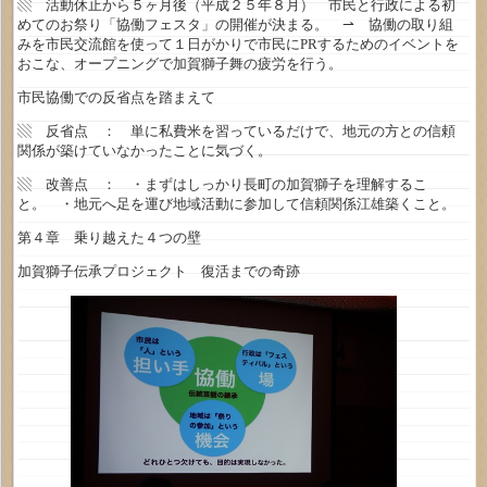
▧ 活動休止から５ヶ月後（平成２５年８月） 市民と行政による初
めてのお祭り「協働フェスタ」の開催が決まる。 ⇀ 協働の取り組
みを市民交流館を使って１日がかりで市民にPRするためのイベントを
おこな、オープニングで加賀獅子舞の疲労を行う。
市民協働での反省点を踏まえて
▧ 反省点 ： 単に私費米を習っているだけで、地元の方との信頼
関係が築けていなかったことに気づく。
▧ 改善点 ： ・まずはしっかり長町の加賀獅子を理解するこ
と。 ・地元へ足を運び地域活動に参加して信頼関係江雄築くこと。
第４章 乗り越えた４つの壁
加賀獅子伝承プロジェクト 復活までの奇跡