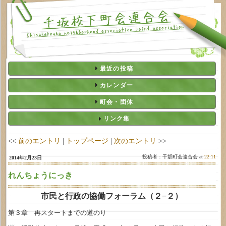
最近の投稿
カレンダー
町会・団体
リンク集
<<
前のエントリ
|
トップページ
|
次のエントリ
>>
投稿者：千坂町会連合会 at
22:11
2014年2月23日
れんちょうにっき
市民と行政の協働フォーラム（２−２）
第３章 再スタートまでの道のり