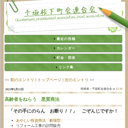
最近の投稿
カレンダー
町会・団体
リンク集
<<
前のエントリ
|
トップページ
|
次のエントリ
>>
投稿者：千坂町会連合会 at
12:10
2015年5月15日
高齢者をねらう 悪質商法
「その手にのらん お断り
！！
」 ごぞんじですか！
あやしい投資商法「劇場型」
リフォーム工事の訪問販売