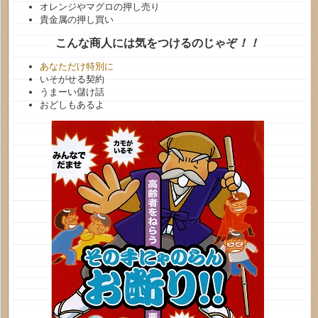
オレンジやマグロの押し売り
貴金属の押し買い
こんな商人には気をつけるのじゃぞ
！！
あなただけ特別に
いそがせる契約
うまーい儲け話
おどしもあるよ