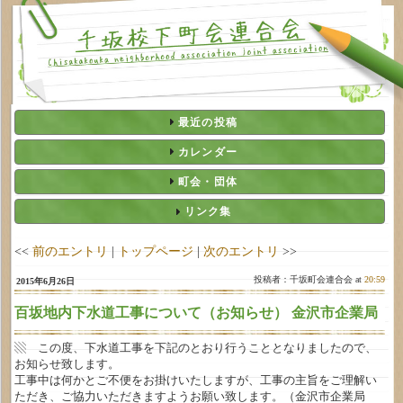
最近の投稿
カレンダー
町会・団体
リンク集
<<
前のエントリ
|
トップページ
|
次のエントリ
>>
投稿者：千坂町会連合会 at
20:59
2015年6月26日
百坂地内下水道工事について（お知らせ） 金沢市企業局
▧ この度、下水道工事を下記のとおり行うこととなりましたので、
お知らせ致します。
工事中は何かとご不便をお掛けいたしますが、工事の主旨をご理解い
ただき、ご協力いただきますようお願い致します。（金沢市企業局