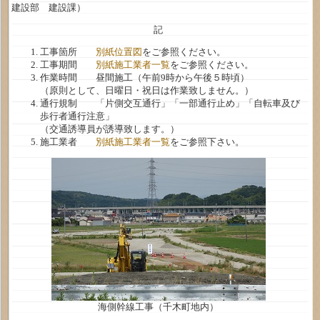
建設部 建設課）
記
工事箇所
別紙位置図
をご参照ください。
工事期間
別紙施工業者一覧
をご参照ください。
作業時間 昼間施工（午前9時から午後５時頃）
（原則として、日曜日・祝日は作業致しません。）
通行規制 「片側交互通行」「一部通行止め」「自転車及び
歩行者通行注意」
（交通誘導員が誘導致します。）
施工業者
別紙施工業者一覧
をご参照下さい。
海側幹線工事（千木町地内）