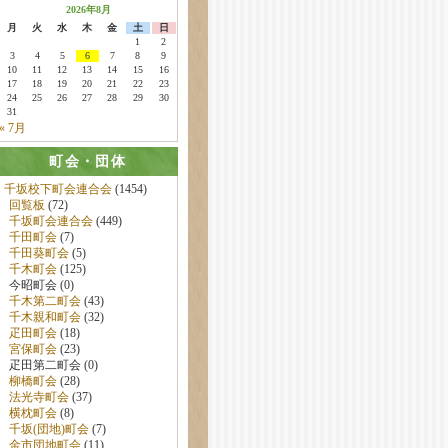
2026年8月
月
火
水
木
金
土
日
1
2
3
4
5
6
7
8
9
10
11
12
13
14
15
16
17
18
19
20
21
22
23
24
25
26
27
28
29
30
31
« 7月
町会・団体
千坂校下町会連合会
(1454)
回覧板
(72)
千坂町会連合会
(449)
千田町会
(7)
千田葵町会
(5)
千木町会
(125)
今昭町会 (0)
千木第二町会
(43)
千木親和町会
(32)
疋田町会
(18)
宮保町会
(23)
疋田第二町会 (0)
柳橋町会
(28)
法光寺町会
(37)
横枕町会
(8)
千坂(団地)町会
(7)
金市団地町会
(11)