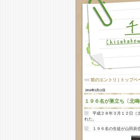
<<
前のエントリ
|
トップペ
2016年3月12日
１９６名が巣立ち〔北鳴
▧ 平成２８年３月１２日（
れた。
▧ １９６名の生徒が山田辰