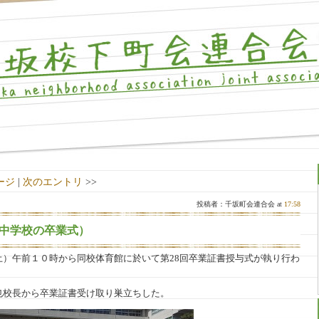
ージ
|
次のエントリ
>>
投稿者：千坂町会連合会 at
17:58
中学校の卒業式）
土）午前１０時から同校体育館に於いて第28回卒業証書授与式が執り行わ
也校長から卒業証書受け取り巣立ちした。