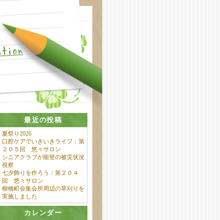
最近の投稿
夏祭り2026
口腔ケアでいきいきライフ：第
２０５回 悠々サロン
シニアクラブが能登の被災状況
視察
七夕飾りを作ろう：第２０４
回 悠々サロン
柳橋町会集会所周辺の草刈りを
実施しました
カレンダー