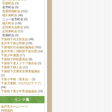
百坂町会
(3)
金市町会 (0)
荒屋団地町会
(352)
福久南町会
(46)
ニュー金市町会 (0)
福久町会
(136)
疋田新生会町会
(41)
疋田東町会
(11)
荒屋町会 (0)
千坂校下自主防災会
(49)
金沢市千坂公民館
(218)
千坂地区社会福祉協議会
(102)
金沢市第二消防団千坂分団
(14)
千坂少年連盟
(17)
千坂校下防犯委員会
(8)
千坂校下老人クラブ連合会
(3)
千坂校下婦人会
(12)
千坂校下交通安全推進協議会
(1)
千坂小学校（育友会）
(5)
千坂児童館（のびのびクラブ）
(94)
千坂校下青少年育成協議会
(19)
リンク集
金沢市ホームページ
利用規約