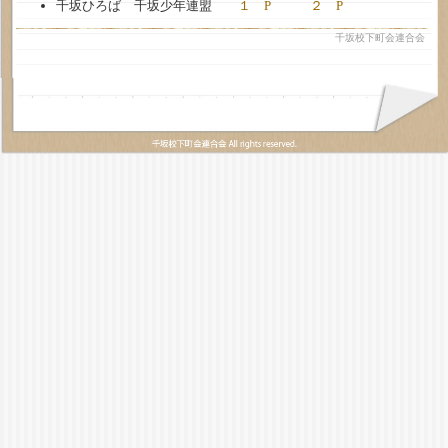
千坂ひろば 千坂少年連盟
１ P
２ P
千坂校下町会連合会