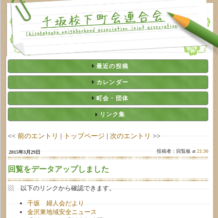
最近の投稿
カレンダー
町会・団体
リンク集
<<
前のエントリ
|
トップページ
|
次のエントリ
>>
投稿者：回覧板 at
21:36
2015年3月29日
回覧をデータアップしました
▧ 以下のリンクから確認できます。
千坂 婦人会だより
金沢東地域安全ニュース