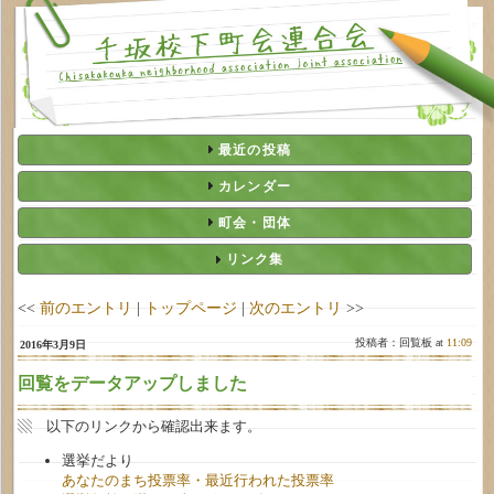
最近の投稿
カレンダー
町会・団体
リンク集
<<
前のエントリ
|
トップページ
|
次のエントリ
>>
投稿者：回覧板 at
11:09
2016年3月9日
回覧をデータアップしました
▧ 以下のリンクから確認出来ます。
選挙だより
あなたのまち投票率・最近行われた投票率