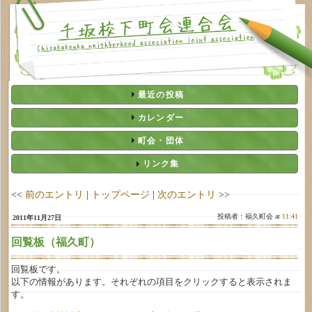
最近の投稿
カレンダー
町会・団体
リンク集
<<
前のエントリ
|
トップページ
|
次のエントリ
>>
投稿者：福久町会 at
11:41
2011年11月27日
回覧板（福久町）
回覧板です。
以下の情報があります。それぞれの項目をクリックすると表示されま
す。