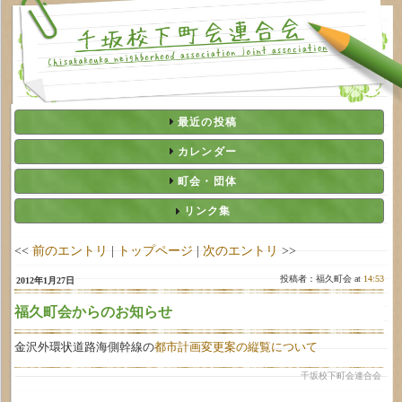
最近の投稿
カレンダー
町会・団体
リンク集
<<
前のエントリ
|
トップページ
|
次のエントリ
>>
投稿者：福久町会 at
14:53
2012年1月27日
福久町会からのお知らせ
金沢外環状道路海側幹線の
都市計画変更案の縦覧について
千坂校下町会連合会