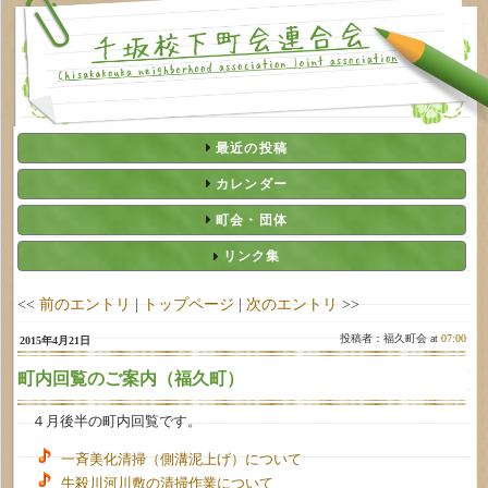
最近の投稿
カレンダー
町会・団体
リンク集
<<
前のエントリ
|
トップページ
|
次のエントリ
>>
投稿者：福久町会 at
07:00
2015年4月21日
町内回覧のご案内（福久町）
４月後半の町内回覧です。
一斉美化清掃（側溝泥上げ）について
牛殺川河川敷の清掃作業について