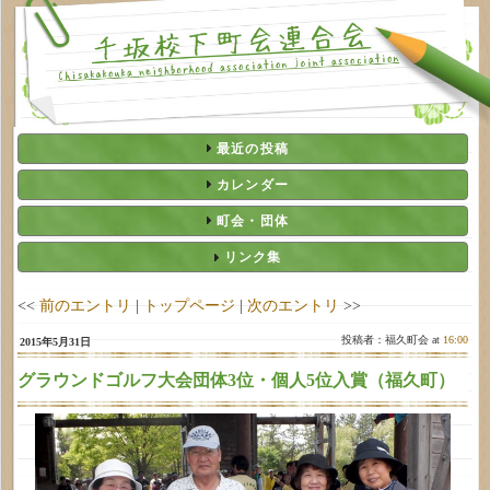
最近の投稿
カレンダー
町会・団体
リンク集
<<
前のエントリ
|
トップページ
|
次のエントリ
>>
投稿者：福久町会 at
16:00
2015年5月31日
グラウンドゴルフ大会団体3位・個人5位入賞（福久町）