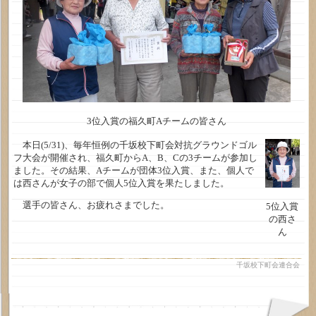
3位入賞の福久町Aチームの皆さん
本日(5/31)、毎年恒例の千坂校下町会対抗グラウンドゴル
フ大会が開催され、福久町からA、B、Cの3チームが参加し
ました。その結果、Aチームが団体3位入賞、また、個人で
は西さんが女子の部で個人5位入賞を果たしました。
選手の皆さん、お疲れさまでした。
5位入賞
の西さ
ん
千坂校下町会連合会