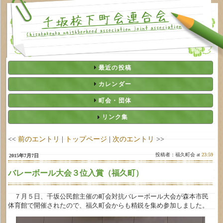
最近の投稿
カレンダー
町会・団体
リンク集
<<
前のエントリ
|
トップページ
|
次のエントリ
>>
投稿者：福久町会 at
23:59
2015年7月7日
バレーボール大会３位入賞（福久町）
７月５日、千坂公民館主催の町会対抗バレーボール大会が森本市民
体育館で開催されたので、福久町会からも精鋭を集め参加しました。