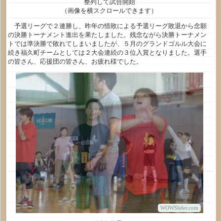
整列して試合開始
（画像を横スクロールできます）
予選リーグで２連勝し、昨年の惜敗による予選リーグ敗退から念願
の決勝トーナメント進出を果たしました。残念ながら決勝トーナメン
トでは準決勝で敗れてしまいましたが、５月のグランドゴルル大会に
続き福久町チームとしては２大会連続の３位入賞となりました。選手
の皆さん、応援団の皆さん、お疲れ様でした。
WOWSlider.com