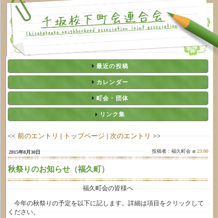
最近の投稿
カレンダー
町会・団体
リンク集
<<
前のエントリ
|
トップページ
|
次のエントリ
>>
投稿者：福久町会 at
23:00
2015年8月30日
秋祭りのお知らせ（福久町）
福久町会の皆様へ
今年の秋祭りの予定を以下に記します。詳細は項目をクリックして
ください。