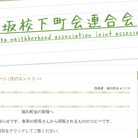
ージ
|
次のエントリ
>>
投稿者：福久町会 at
23:30
福久町会の皆様へ
お知らせです。各班の班長さんから回覧されるもののコピーです。
項目をクリックしてご覧ください。