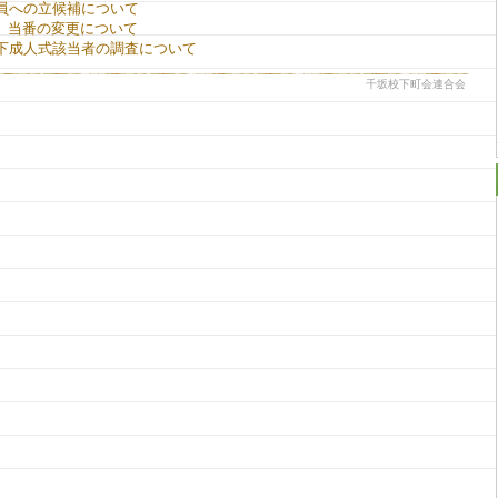
役員への立候補について
」当番の変更について
校下成人式該当者の調査について
千坂校下町会連合会