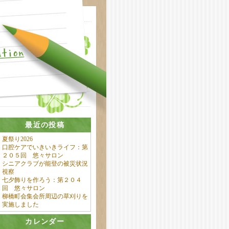
最近の投稿
夏祭り2026
口腔ケアでいきいきライフ：第
２０５回 悠々サロン
シニアクラブが能登の被災状況
視察
七夕飾りを作ろう：第２０４
回 悠々サロン
柳橋町会集会所周辺の草刈りを
実施しました
カレンダー