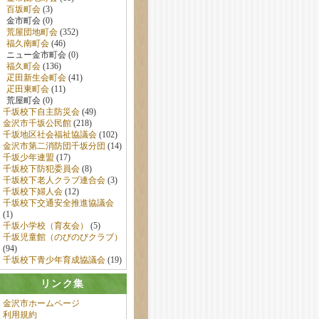
百坂町会
(3)
金市町会 (0)
荒屋団地町会
(352)
福久南町会
(46)
ニュー金市町会 (0)
福久町会
(136)
疋田新生会町会
(41)
疋田東町会
(11)
荒屋町会 (0)
千坂校下自主防災会
(49)
金沢市千坂公民館
(218)
千坂地区社会福祉協議会
(102)
金沢市第二消防団千坂分団
(14)
千坂少年連盟
(17)
千坂校下防犯委員会
(8)
千坂校下老人クラブ連合会
(3)
千坂校下婦人会
(12)
千坂校下交通安全推進協議会
(1)
千坂小学校（育友会）
(5)
千坂児童館（のびのびクラブ）
(94)
千坂校下青少年育成協議会
(19)
リンク集
金沢市ホームページ
利用規約