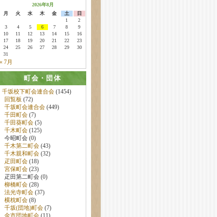
2026年8月
月
火
水
木
金
土
日
1
2
3
4
5
6
7
8
9
10
11
12
13
14
15
16
17
18
19
20
21
22
23
24
25
26
27
28
29
30
31
« 7月
町会・団体
千坂校下町会連合会
(1454)
回覧板
(72)
千坂町会連合会
(449)
千田町会
(7)
千田葵町会
(5)
千木町会
(125)
今昭町会 (0)
千木第二町会
(43)
千木親和町会
(32)
疋田町会
(18)
宮保町会
(23)
疋田第二町会 (0)
柳橋町会
(28)
法光寺町会
(37)
横枕町会
(8)
千坂(団地)町会
(7)
金市団地町会
(11)